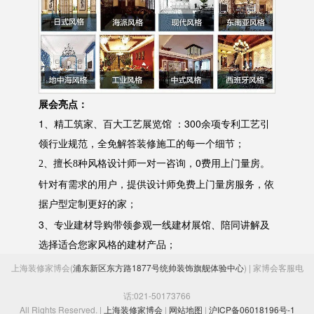
展会亮点：
1、精工筑家、百大工艺展览馆 ：300余项专利工艺引
领行业规范，全免解答装修施工的每一个细节；
0费用上门量房。
2
、
擅长
8种风格设计师一对一咨询，
针对有需求的用户，提供设计师免费上门量房服务，依
据户型定制更好的家
；
3、专业建材导购带领参观一线建材展馆、陪同讲解及
选择适合您家风格的建材产品；
上海装修家博会(
浦东新区东方路1877号统帅装饰旗舰体验中心
) | 家博会客服电
话:021-50173766
All Rights Reserved. |
上海装修家博会
|
网站地图
|
沪ICP备06018196号-1