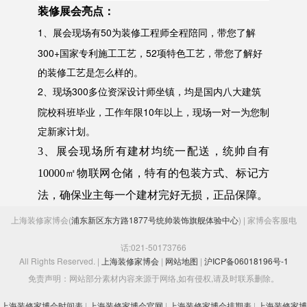
装修展会亮点：
1、
50为装修工程师全程陪同，带您了解
展会现场有
300+国家专利施工工艺，52项特色工艺，带您了解好
的装修工艺是怎么样的。
2、
300多位资深设计师坐镇，均是国内八大建筑
现场
院校科班毕业，工作年限10年以上，现场一对一为您制
定新家计划。
3、展会现场所有建材均统一配送，统帅自有
10000㎡物联网仓储，特有的包装方式、标记方
法，确保业主每一个建材完好无损，正品保障。
上海装修家博会(
浦东新区东方路1877号统帅装饰旗舰体验中心
) | 家博会客服电
话:021-50173766
All Rights Reserved. |
上海装修家博会
|
网站地图
|
沪ICP备06018196号-1
免责声明：网站部分素材内容来源于网络,如有侵权,请及时联系删除。
上海装修家博会时间表
|
上海装修家博会官网
|
上海装修家博会排期表
|
上海装修家博